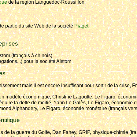
ique
de la région Languedoc-Roussillon
e partie du site Web de la société
Piaget
eprises
lstom (français à chinois)
ations...) pour la société Alstom
ues
émissement mais il est encore insuffisant pour sortir de la cris
un modèle économique, Christine Lagoutte, Le Figaro, économie d
éduire la dette de moitié, Yann Le Galès, Le Figaro, économie de 
ond Alphandery, Le Figaro, économie monétaire (français vers
ntifique
s de la guerre du Golfe, Dan Fahey, GRIP, physique-chimie (fra