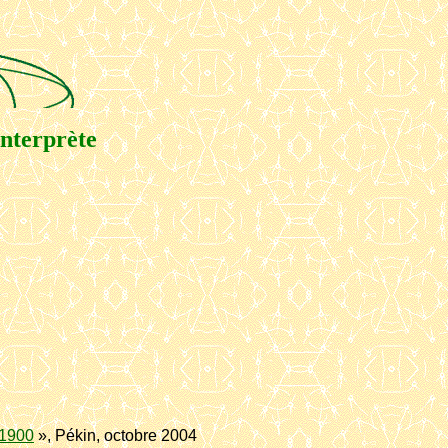
Interprète
 1900
», Pékin, octobre 2004