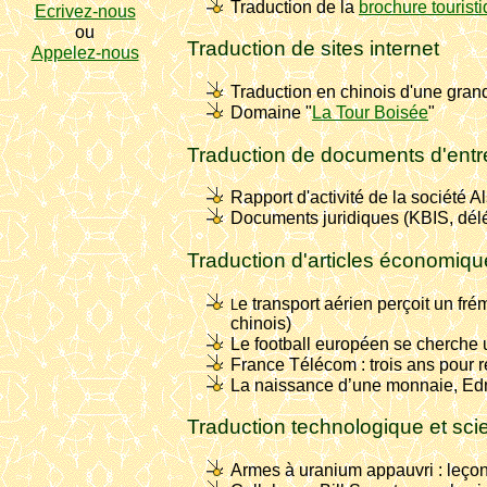
Traduction de la
brochure tourist
Ecrivez-nous
ou
Traduction de sites internet
Appelez-nous
Traduction en chinois d'une grand
Domaine "
La Tour Boisée
"
Traduction de documents d'entr
Rapport d'activité de la société A
Documents juridiques (KBIS, délég
Traduction d'articles économiq
e transport aérien perçoit un fr
L
chinois)
Le football européen se cherche 
France Télécom : trois ans pour r
La naissance d’une monnaie, Edm
Traduction technologique et scie
Armes à uranium appauvri : leçon